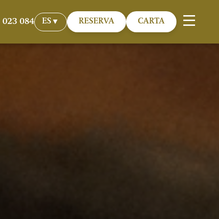
 023 084
ES
RESERVA
CARTA
▼